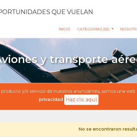
PORTUNIDADES QUE VUELAN
INICIO
CATEGORÍAS (52)
NOSOTR
viones y transporte aér
oducto y/o servicio de nuestros anunciantes, somos una web in
privacidad
Haz clic aquí
No se encontraron resul