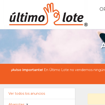
O
A
¡Aviso importante!
En Último Lote no vendemos ningún pr
Ver todos los anuncios
Abarrotes
3