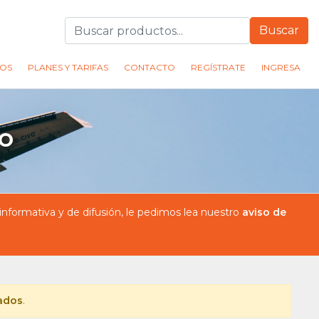
Buscar
OS
PLANES Y TARIFAS
CONTACTO
REGÍSTRATE
INGRESA
eo
formativa y de difusión, le pedimos lea nuestro
aviso de
tados
.