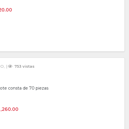
20.00
CO
, 
 | 
 753 vistas
lote consta de 70 piezas
1,260.00