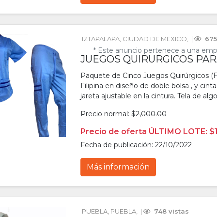
IZTAPALAPA
, 
CIUDAD DE MEXICO
, 
 | 
 675
* Este anuncio pertenece a una emp
JUEGOS QUIRURGICOS PARA
Paquete de Cinco Juegos Quirúrgicos (Fi
Filipina en diseño de doble bolsa , y cinta
jareta ajustable en la cintura. Tela de al
Precio normal:
$2,000.00
Precio de oferta ÚLTIMO LOTE: $
Fecha de publicación: 22/10/2022
Más información
PUEBLA
, 
PUEBLA
, 
 | 
 748 vistas