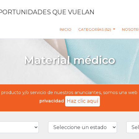
PORTUNIDADES QUE VUELAN
INICIO
CATEGORÍAS (52)
NOSOTR
Material médico
oducto y/o servicio de nuestros anunciantes, somos una web in
privacidad
Haz clic aquí