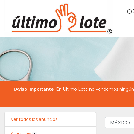
O
¡Aviso importante!
En Último Lote no vendemos ningún pr
Ver todos los anuncios
Abarrotes
3