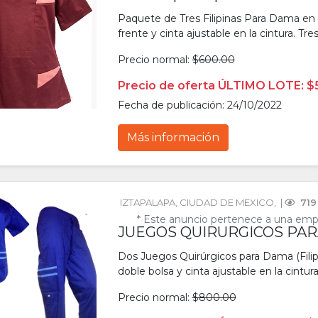
Paquete de Tres Filipinas Para Dama en T
frente y cinta ajustable en la cintura. T
Precio normal:
$600.00
Precio de oferta ÚLTIMO LOTE: $
Fecha de publicación: 24/10/2022
Más información
IZTAPALAPA
, 
CIUDAD DE MEXICO
, 
 | 
 719
* Este anuncio pertenece a una emp
JUEGOS QUIRURGICOS PARA
Dos Juegos Quirúrgicos para Dama (Filipi
doble bolsa y cinta ajustable en la cintur
Precio normal:
$800.00