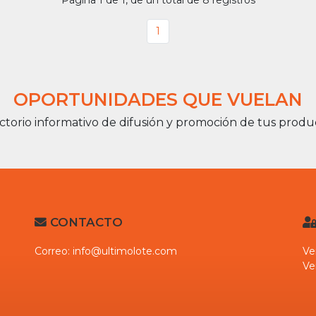
Página 1 de 1, de un total de 8 registros
1
OPORTUNIDADES QUE VUELAN
ctorio informativo de difusión y promoción de tus produ
CONTACTO
Correo:
info@ultimolote.com
Ve
Ve