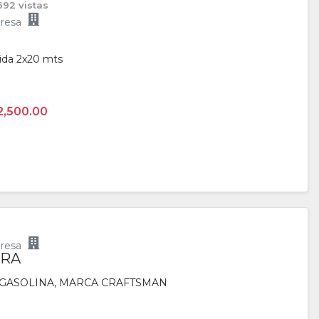
692 vistas
resa
dida 2x20 mts
2,500.00
resa
ORA
GASOLINA, MARCA CRAFTSMAN