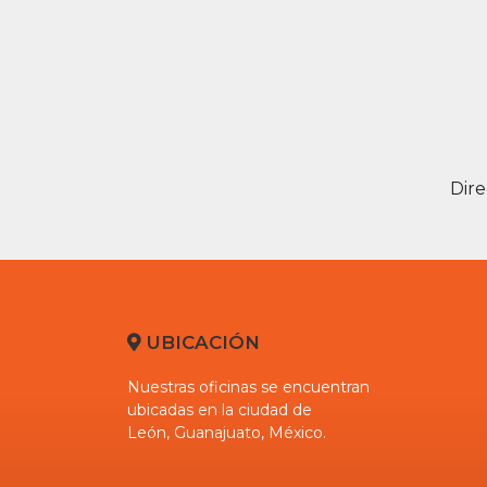
Dire
UBICACIÓN
Nuestras oficinas se encuentran
ubicadas en la ciudad de
León
,
Guanajuato
,
México
.