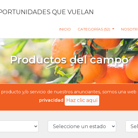
PORTUNIDADES QUE VUELAN
INICIO
CATEGORÍAS (52)
NOSOTR
Productos del campo
oducto y/o servicio de nuestros anunciantes, somos una web in
privacidad
Haz clic aquí