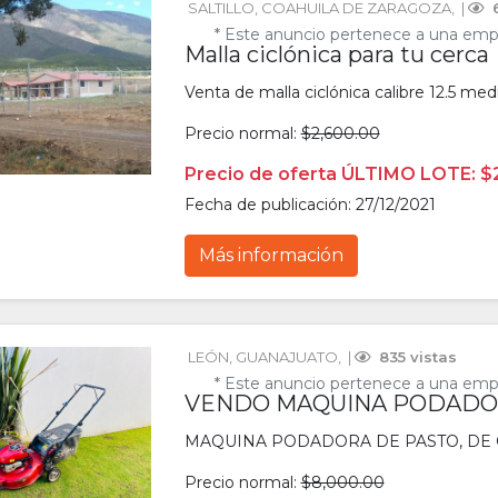
SALTILLO
, 
COAHUILA DE ZARAGOZA
, 
 | 
 
* Este anuncio pertenece a una emp
Malla ciclónica para tu cerca
Venta de malla ciclónica calibre 12.5 me
Precio normal:
$2,600.00
Precio de oferta ÚLTIMO LOTE: $
Fecha de publicación: 27/12/2021
Más información
LEÓN
, 
GUANAJUATO
, 
 | 
 835 vistas
* Este anuncio pertenece a una emp
VENDO MAQUINA PODAD
MAQUINA PODADORA DE PASTO, DE 
Precio normal:
$8,000.00