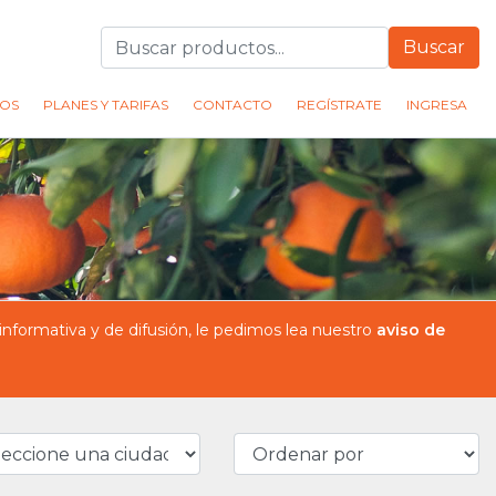
Buscar
OS
PLANES Y TARIFAS
CONTACTO
REGÍSTRATE
INGRESA
formativa y de difusión, le pedimos lea nuestro
aviso de