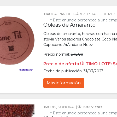
NAUCALPAN DE JUÁREZ
, 
ESTADO DE MEX
* Este anuncio pertenece a una emp
Obleas de Amaranto
Obleas de amaranto, hechas con harina d
stevia Varios sabores Chocolate Coco Na
Capuccino ArÃ¡ndano Nuez
Precio normal:
$45.00
Precio de oferta ÚLTIMO LOTE: $
Fecha de publicación: 31/07/2023
Más información
IMURIS
, 
SONORA
, 
 | 
 682 vistas
* Este anuncio pertenece a una emp