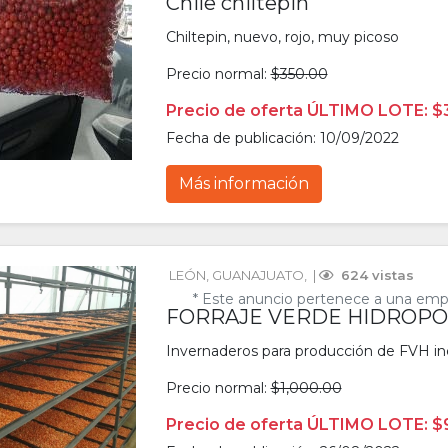
Chile chiltepin
Chiltepin, nuevo, rojo, muy picoso
Precio normal:
$350.00
Precio de oferta ÚLTIMO LOTE: $
Fecha de publicación: 10/09/2022
Más información
LEÓN
, 
GUANAJUATO
, 
 | 
 624 vistas
* Este anuncio pertenece a una emp
FORRAJE VERDE HIDROPO
Invernaderos para producción de FVH incl
Precio normal:
$1,000.00
Precio de oferta ÚLTIMO LOTE: $