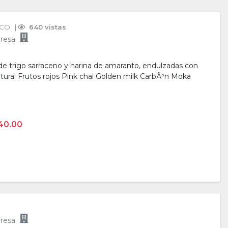
ICO
, 
 | 
 640 vistas
resa
e trigo sarraceno y harina de amaranto, endulzadas con
tural Frutos rojos Pink chai Golden milk CarbÃ³n Moka
40.00
resa