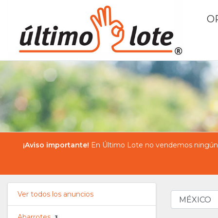
O
¡Aviso importante!
En Último Lote no vendemos ningún pr
Ver todos los anuncios
Abarrotes
3