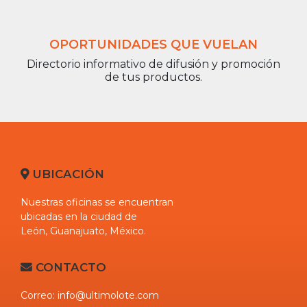
OPORTUNIDADES QUE VUELAN
Directorio informativo de difusión y promoción
de tus productos.
UBICACIÓN
Nuestras oficinas se encuentran
ubicadas en la ciudad de
León
,
Guanajuato
,
México
.
CONTACTO
Correo:
info@ultimolote.com