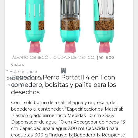
ÁLVARO OBREGÓN
, 
CIUDAD DE MEXICO
, 
 | 
 600 
vistas
* Este anuncio
Bebedero Perro Portátil 4 en 1 con
pertenece a una
comedero, bolsitas y palita para los
empresa
desechos
Con 1 solo botón deja salir el agua y regrésala, del
bebedero al contenedor. *Especificaciones: Material:
Plástico grado alimenticio Medidas: 10 cm x 32.5
Dispensador de agua: 10 cm Recogedor de heces: 13
cm Capacidad apara agua: 300 ml. Capacidad para
croquetas: 300 g *Incluye: 1x Bebedero 1x Recipiente