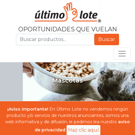
OPORTUNIDADES QUE VUELAN
Buscar
Mascotas
¡Aviso importante!
En Último Lote no vendemos ningún
producto y/o servicio de nuestros anunciantes, somos una
web informativa y de difusión, le pedimos lea nuestro
aviso
de privacidad
Haz clic aquí