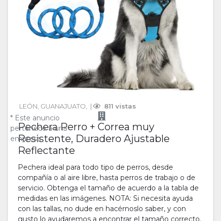
LEÓN
, 
GUANAJUATO
, 
 | 
 811 vistas
* Este anuncio
Pechera Perro + Correa muy
pertenece a una
Resistente, Duradero Ajustable
empresa
Reflectante
Pechera ideal para todo tipo de perros, desde
compañía o al aire libre, hasta perros de trabajo o de
servicio. Obtenga el tamaño de acuerdo a la tabla de
medidas en las imágenes. NOTA: Si necesita ayuda
con las tallas, no dude en hacérnoslo saber, y con
gusto lo ayudaremos a encontrar el tamaño correcto.