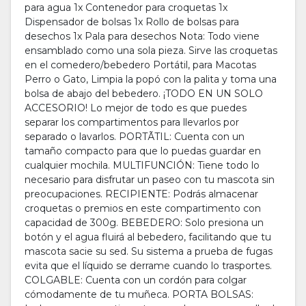
para agua 1x Contenedor para croquetas 1x
Dispensador de bolsas 1x Rollo de bolsas para
desechos 1x Pala para desechos Nota: Todo viene
ensamblado como una sola pieza. Sirve las croquetas
en el comedero/bebedero Portátil, para Macotas
Perro o Gato, Limpia la popó con la palita y toma una
bolsa de abajo del bebedero. ¡TODO EN UN SOLO
ACCESORIO! Lo mejor de todo es que puedes
separar los compartimentos para llevarlos por
separado o lavarlos. PORTÃTIL: Cuenta con un
tamaño compacto para que lo puedas guardar en
cualquier mochila. MULTIFUNCIÓN: Tiene todo lo
necesario para disfrutar un paseo con tu mascota sin
preocupaciones. RECIPIENTE: Podrás almacenar
croquetas o premios en este compartimento con
capacidad de 300g. BEBEDERO: Solo presiona un
botón y el agua fluirá al bebedero, facilitando que tu
mascota sacie su sed. Su sistema a prueba de fugas
evita que el líquido se derrame cuando lo trasportes.
COLGABLE: Cuenta con un cordón para colgar
cómodamente de tu muñeca. PORTA BOLSAS: