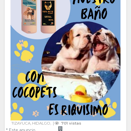
TIZAYUCA
, 
HIDALGO
, 
 | 
 701 vistas
* Este anuncio