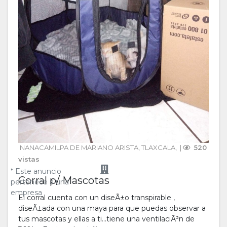
NANACAMILPA DE MARIANO ARISTA
, 
TLAXCALA
, 
 | 
 520 
vistas
* Este anuncio
Corral p/ Mascotas
pertenece a una
empresa
El corral cuenta con un diseÃ±o transpirable ,
diseÃ±ada con una maya para que puedas observar a
tus mascotas y ellas a ti...tiene una ventilaciÃ³n de