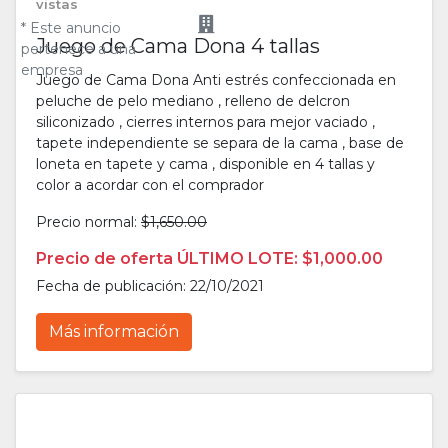
vistas
* Este anuncio
Juego de Cama Dona 4 tallas
pertenece a una
empresa
Juego de Cama Dona Anti estrés confeccionada en
peluche de pelo mediano , relleno de delcron
siliconizado , cierres internos para mejor vaciado ,
tapete independiente se separa de la cama , base de
loneta en tapete y cama , disponible en 4 tallas y
color a acordar con el comprador
Precio normal:
$1,650.00
Precio de oferta ÚLTIMO LOTE: $1,000.00
Fecha de publicación: 22/10/2021
Más información