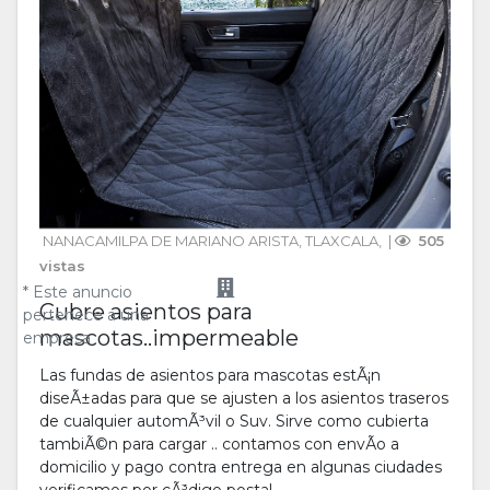
NANACAMILPA DE MARIANO ARISTA
, 
TLAXCALA
, 
 | 
 505 
vistas
* Este anuncio
Cubre asientos para
pertenece a una
mascotas..impermeable
empresa
Las fundas de asientos para mascotas estÃ¡n
diseÃ±adas para que se ajusten a los asientos traseros
de cualquier automÃ³vil o Suv. Sirve como cubierta
tambiÃ©n para cargar .. contamos con envÃ­o a
domicilio y pago contra entrega en algunas ciudades