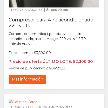
LEÓN
, 
GUANAJUATO
, 
 | 
 685 vistas
Compresor para Aire acondicionado
220 volts
Compresor hermético tipo rotativo para aire
acondicionado, marca Mirage, 220 volts, 1.5 TR,
articulo nuevo
Precio normal:
$3,500.00
Precio de oferta ÚLTIMO LOTE: $2,300.00
Fecha de publicación: 20/06/2022
Más información
HERMOSILLO
, 
SONORA
, 
 | 
 714 vistas