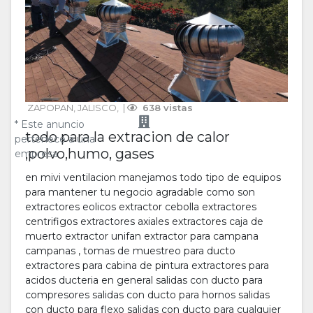
ZAPOPAN
, 
JALISCO
, 
 | 
 638 vistas
* Este anuncio
todo para la extracion de calor
pertenece a una
,polvo,humo, gases
empresa
en mivi ventilacion manejamos todo tipo de equipos
para mantener tu negocio agradable como son
extractores eolicos extractor cebolla extractores
centrifigos extractores axiales extractores caja de
muerto extractor unifan extractor para campana
campanas , tomas de muestreo para ducto
extractores para cabina de pintura extractores para
acidos ducteria en general salidas con ducto para
compresores salidas con ducto para hornos salidas
con ducto para flexo salidas con ducto para cualquier