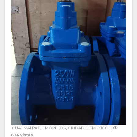
CUAJIMALPA DE MORELOS
, 
CIUDAD DE MEXICO
, 
 | 
634 vistas