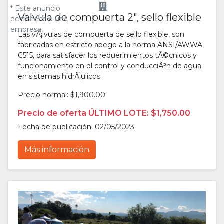
* Este anuncio
Valvula de compuerta 2", sello flexible
pertenece a una
empresa
Las vÃ¡lvulas de compuerta de sello flexible, son
fabricadas en estricto apego a la norma ANSI/AWWA
C515, para satisfacer los requerimientos tÃ©cnicos y
funcionamiento en el control y conducciÃ³n de agua
en sistemas hidrÃ¡ulicos
Precio normal:
$1,900.00
Precio de oferta ÚLTIMO LOTE: $1,750.00
Fecha de publicación: 02/05/2023
Más información