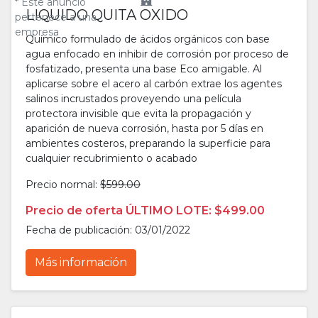
* Este anuncio
LIQUIDO QUITA OXIDO
pertenece a una
empresa
Químico formulado de ácidos orgánicos con base
agua enfocado en inhibir de corrosión por proceso de
fosfatizado, presenta una base Eco amigable. Al
aplicarse sobre el acero al carbón extrae los agentes
salinos incrustados proveyendo una película
protectora invisible que evita la propagación y
aparición de nueva corrosión, hasta por 5 días en
ambientes costeros, preparando la superficie para
cualquier recubrimiento o acabado
Precio normal:
$599.00
Precio de oferta ÚLTIMO LOTE: $499.00
Fecha de publicación: 03/01/2022
Más información