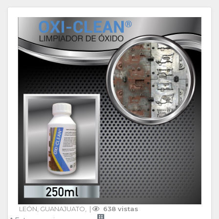
LEÓN
, 
GUANAJUATO
, 
 | 
 638 vistas