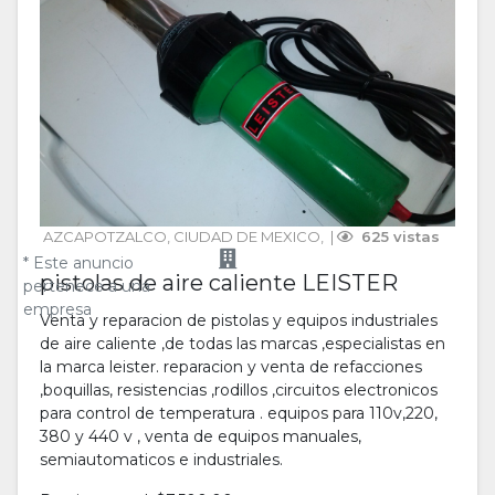
AZCAPOTZALCO
, 
CIUDAD DE MEXICO
, 
 | 
 625 vistas
* Este anuncio
pistolas de aire caliente LEISTER
pertenece a una
empresa
Venta y reparacion de pistolas y equipos industriales
de aire caliente ,de todas las marcas ,especialistas en
la marca leister. reparacion y venta de refacciones
,boquillas, resistencias ,rodillos ,circuitos electronicos
para control de temperatura . equipos para 110v,220,
380 y 440 v , venta de equipos manuales,
semiautomaticos e industriales.