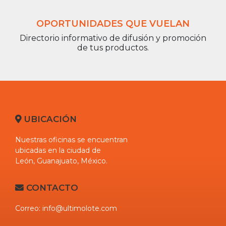
OPORTUNIDADES QUE VUELAN
Directorio informativo de difusión y promoción
de tus productos.
UBICACIÓN
Nuestras oficinas se encuentran
ubicadas en la ciudad de
León
,
Guanajuato
,
México
.
CONTACTO
Correo:
info@ultimolote.com