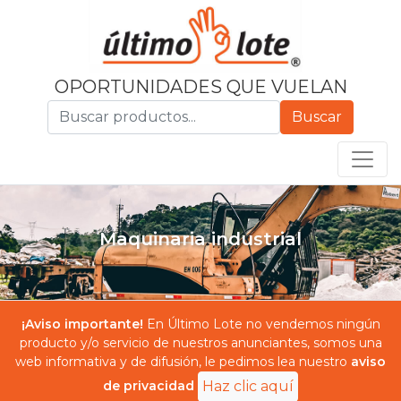
OPORTUNIDADES QUE VUELAN
Buscar
Maquinaria industrial
¡Aviso importante!
En Último Lote no vendemos ningún
producto y/o servicio de nuestros anunciantes, somos una
web informativa y de difusión, le pedimos lea nuestro
aviso
de privacidad
Haz clic aquí