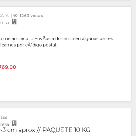
CALA
, 
 | 
 1263 vistas
resa
melaminico .... EnvÃ­os a domicilio en algunas partes
icamos por cÃ³digo postal.
769.00
stas
resa
-3 cm aprox // PAQUETE 10 KG