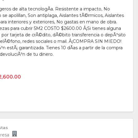
eros de alta tecnologÃ­a. Resistente a impacto, No
 apolillan, Son antiplaga, Aislantes tÃ©rmicos, Aislantes
para interiores y exteriores, No gastas en mano de obra.
iezas para cubrir 5M2 COSTO $2600.00 Â¡Si tienes alguna
por tarjeta de crÃ©dito, dÃ©bito transferencia o depÃ³sito
elÃ©fono, redes sociales o mail. Â¡COMPRA SIN MIEDO!
n estÃ¡ garantizada. Tienes 10 dÃ­as a partir de la compra
 devoluciÃ³n de tu dinero.
2,600.00
istas
resa