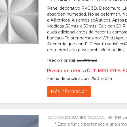
Panel decorativo PVC 3D, Decomuro, Lig
absorben humedad, No se deforman, No se
elÃ©ctricos, Aislantes acÃºsticos, Aptos 
Medidas .50mts x .50mts. Caja con 20 P
duda adicional antes de hacer tu compra 
bancario Te atendemos por WhatsApp, t
Recuerda que con El Cesar tu satisfacciÃ³
de tu producto para cambiarlo o pedir la
Precio normal:
$2,900.00
Precio de oferta ÚLTIMO LOTE: $
Fecha de publicación: 25/01/2024
Más información
OAXACA DE JUÁREZ
, 
OAXACA
, 
 | 
 1191 v
* Este anuncio pertenece a una emp