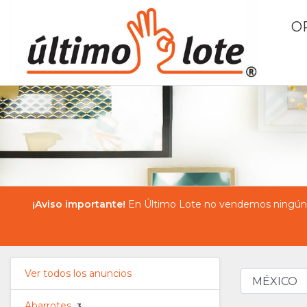
O
¡Aviso importante!
En Último Lote no vendemos ningún pr
Ver todos los anuncios
Abarrotes
3