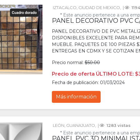
IZTACALCO
, 
CIUDAD DE MEXICO
, 
 | 
 119
* Este anuncio pertenece a una emp
PANEL DECORATIVO PVC C
PANEL DECORATIVO DE PVC METALI
DISPONIBLES EXCELENTE PARA RE
MUEBLE. PAQUETES DE 100 PIEZAS 
ENTREGAS EN CDMX Y SE COTIZAN E
Precio normal:
$50.00
Precio de oferta ÚLTIMO LOTE: $
Fecha de publicación: 01/03/2024
Más información
LEÓN
, 
GUANAJUATO
, 
 | 
 1283 vistas
* Este anuncio pertenece a una emp
PANEL PVC 3D MINIMALIST