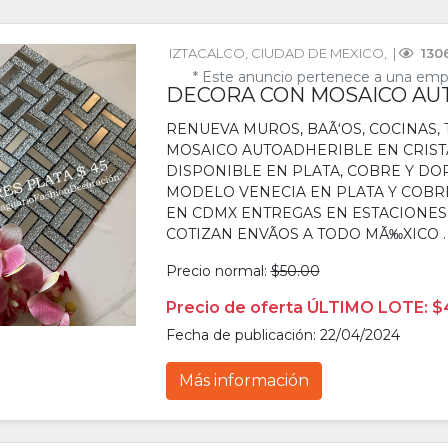
IZTACALCO
, 
CIUDAD DE MEXICO
, 
 | 
 130
* Este anuncio pertenece a una emp
DECORA CON MOSAICO AUT
RENUEVA MUROS, BAÃ‘OS, COCINAS, 
MOSAICO AUTOADHERIBLE EN CRISTAL
DISPONIBLE EN PLATA, COBRE Y DO
MODELO VENECIA EN PLATA Y COBRE
EN CDMX ENTREGAS EN ESTACIONES D
COTIZAN ENVÃOS A TODO MÃ‰XICO .
Precio normal:
$50.00
Precio de oferta ÚLTIMO LOTE: $
Fecha de publicación: 22/04/2024
Más información