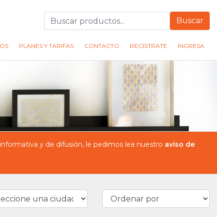
Buscar
OS
PLANES Y TARIFAS
CONTACTO
REGÍSTRATE
INGRESA
formativa y de difusión, le pedimos lea nuestro
aviso de