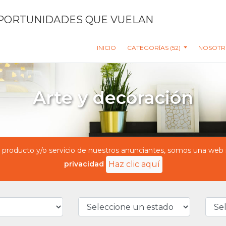
PORTUNIDADES QUE VUELAN
INICIO
CATEGORÍAS (52)
NOSOTR
Arte y decoración
oducto y/o servicio de nuestros anunciantes, somos una web in
privacidad
Haz clic aquí