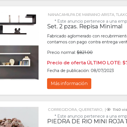
NANACAMILPA DE MARIANO ARISTA
, 
TLAX
* Este anuncio pertenece a una emp
Set. 2 pzas. Repisa Minimal
Fabricado aglomerado con recubrimiento 
contamos con pago contra entrega verif
Precio normal:
$821.00
Precio de oferta ÚLTIMO LOTE: $
Fecha de publicación: 08/07/2023
Más información
CORREGIDORA
, 
QUERETARO
, 
 | 
 1140 vi
* Este anuncio pertenece a una emp
PIEDRA DE RIO MINI ROJA 1